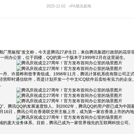
2025-12-02 •PA视讯新闻
鹅厂黑板报”发文称，今天是腾讯27岁生日，来自腾讯集团行政部的花菲菲
一间办公室，位于四楼，QQ的第一个版本于1999年2月在这里诞生。
、许晨晔和曾李青组成。1998年11月，腾讯计算机系统有限公司正
营即时通信软件，而是计划开发一个中文ICQ软件后卖给有实力的企业。
。
”。腾讯QQ的发展速度惊人。到2002年，腾讯QQ的用户群已成为中国
04年6月16日，腾讯公司在香港联交所主板上市，成为第一家在香港上市的内
的庞大业务体系。目前，腾讯已成为一家世界领先的互联网科技公司。