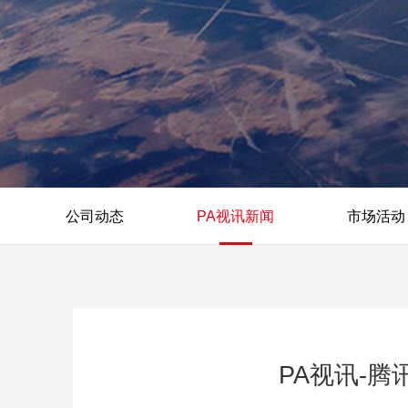
公司动态
PA视讯新闻
市场活动
PA视讯-