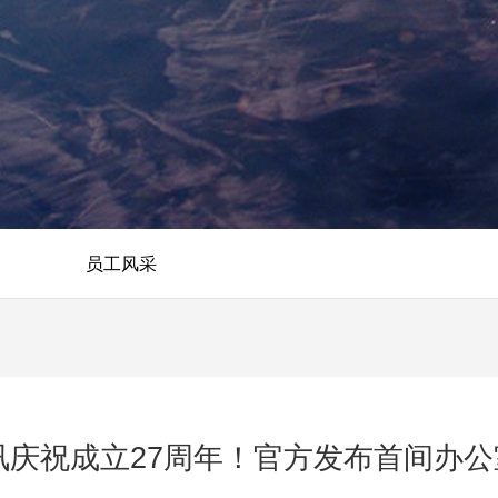
员工风采
腾讯庆祝成立27周年！官方发布首间办